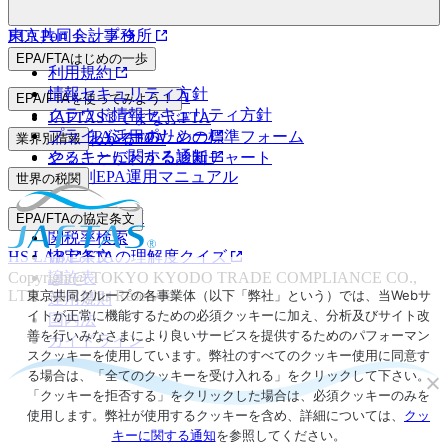
FTA Port トップ
東京共同会計事務所
EPA/FTAはじめの一歩
利用規約
情報セキュリティ方針
マンガでわかるEPA
EPA/FTAを使ってみよう！
クラウド情報セキュリティ方針
JAFTAS®でまなぶFTA
プライバシーポリシー
EPA/FTA活用のための標準フォーム
5分でわかるEPA
業界別情報
クッキーに関する通知
やることがわかる診断チャート
業界別EPA運用マニュアル
世界の税関
事前教示制度
EPA/FTAの協定条文
関税率検索
HS LAB
協定条文
FTAの理解度クイズ
Copyright@ TOKYO KYODO TRADE COMPLIANCE CO.,
譲許表
東京共同グループの各事業体（以下「弊社」という）では、当Webサ
LTD. All Rights Reserved.
運用規則
イトが正常に機能するための必須クッキーに加え、分析及びサイト改
国内法
善を行いみなさまにより良いサービスを提供するためのパフォーマン
ガイドライン
スクッキーを使用しています。弊社のすべてのクッキー使用に同意す
る場合は、「全てのクッキーを受け入れる」をクリックして下さい。
「クッキーを拒否する」をクリックした場合は、必須クッキーのみを
使用します。弊社が使用するクッキーを含め、詳細については、
クッ
キーに関する通知
を参照してください。