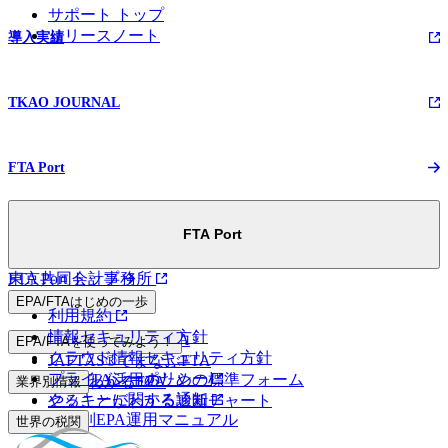
サポート トップ
リリースノート
導入実績
TKAO JOURNAL
FTA Port
FTA Port
FTA Port トップ
東京共同会計事務所
EPA/FTAはじめの一歩
利用規約
情報セキュリティ方針
マンガでわかるEPA
EPA/FTAを使ってみよう！
クラウド情報セキュリティ方針
JAFTAS®でまなぶFTA
プライバシーポリシー
EPA/FTA活用のための標準フォーム
5分でわかるEPA
業界別情報
クッキーに関する通知
やることがわかる診断チャート
業界別EPA運用マニュアル
世界の税関