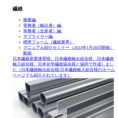
繊維
概要編
実務者（輸出者）編
実務者（生産者）編
サプライヤー編
標準フォーム（繊維業界）
マニュアル紹介セミナー（2023年1月26日開催）
動画
日本繊維産業連盟様、日本繊維輸出組合様、日本繊維
輸入組合様、日本化学繊維協会様と協同で作成しまし
た（日本繊維輸出組合様/日本繊維輸入組合様のホーム
ページでも紹介されています）