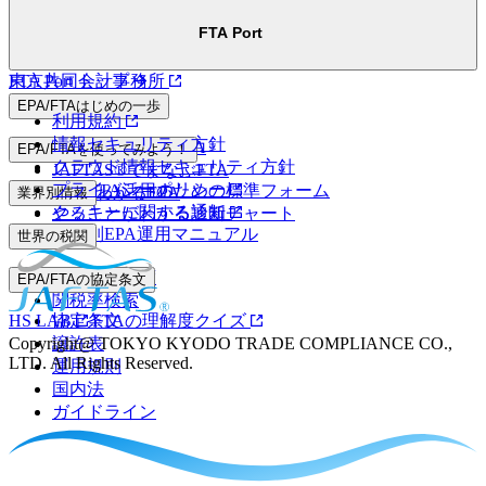
FTA Port
FTA Port トップ
東京共同会計事務所
EPA/FTAはじめの一歩
利用規約
情報セキュリティ方針
マンガでわかるEPA
EPA/FTAを使ってみよう！
クラウド情報セキュリティ方針
JAFTAS®でまなぶFTA
プライバシーポリシー
EPA/FTA活用のための標準フォーム
5分でわかるEPA
業界別情報
クッキーに関する通知
やることがわかる診断チャート
業界別EPA運用マニュアル
世界の税関
事前教示制度
EPA/FTAの協定条文
関税率検索
HS LAB
協定条文
FTAの理解度クイズ
Copyright@ TOKYO KYODO TRADE COMPLIANCE CO.,
譲許表
LTD. All Rights Reserved.
運用規則
国内法
ガイドライン