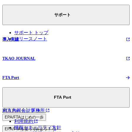
サポート
サポート トップ
リリースノート
導入実績
TKAO JOURNAL
FTA Port
FTA Port
FTA Port トップ
東京共同会計事務所
EPA/FTAはじめの一歩
利用規約
情報セキュリティ方針
マンガでわかるEPA
EPA/FTAを使ってみよう！