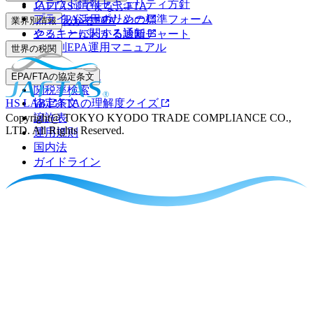
クラウド情報セキュリティ方針
JAFTAS®でまなぶFTA
プライバシーポリシー
EPA/FTA活用のための標準フォーム
5分でわかるEPA
業界別情報
クッキーに関する通知
やることがわかる診断チャート
業界別EPA運用マニュアル
世界の税関
事前教示制度
EPA/FTAの協定条文
関税率検索
HS LAB
協定条文
FTAの理解度クイズ
Copyright@ TOKYO KYODO TRADE COMPLIANCE CO.,
譲許表
LTD. All Rights Reserved.
運用規則
国内法
ガイドライン