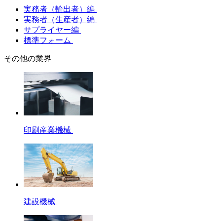
実務者（輸出者）編
実務者（生産者）編
サプライヤー編
標準フォーム
その他の業界
印刷産業機械
建設機械