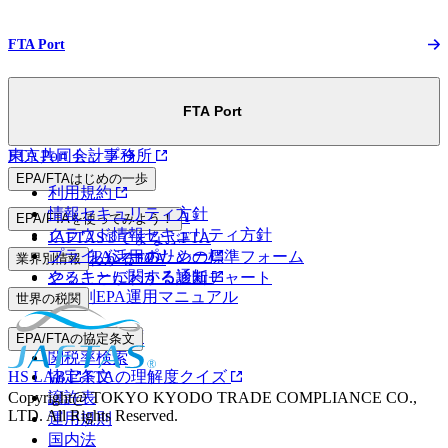
FTA Port
FTA Port
FTA Port トップ
東京共同会計事務所
EPA/FTAはじめの一歩
利用規約
情報セキュリティ方針
マンガでわかるEPA
EPA/FTAを使ってみよう！
クラウド情報セキュリティ方針
JAFTAS®でまなぶFTA
プライバシーポリシー
EPA/FTA活用のための標準フォーム
5分でわかるEPA
業界別情報
クッキーに関する通知
やることがわかる診断チャート
業界別EPA運用マニュアル
世界の税関
事前教示制度
EPA/FTAの協定条文
関税率検索
HS LAB
協定条文
FTAの理解度クイズ
Copyright@ TOKYO KYODO TRADE COMPLIANCE CO.,
譲許表
LTD. All Rights Reserved.
運用規則
国内法