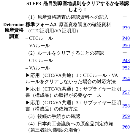
STEP3 品目別原産地規則をクリアするかを確認
しよう！
（1）原産資格調査の確認資料への記入
ー
Determine
標準フォーム3
原産資格調査の確認資料
P39
原産資格
（CTC証明用/VA証明用）
調査
– CTCルール
P40
– VAルール
P50
（2）ルールをクリアすることの確認
ー
– CTCルール
P48
– VAルール
P52
▶応用（CTC/VA共通）1：CTCルール・VA
P54
ルールをクリアしなかった場合の対応方法
▶応用（CTC/VA共通）2：サプライヤー証明
P57
書（構成品）の取得が必要なケース
▶応用（CTC/VA共通）3：サプライヤー証明
P58
書（構成品）の依頼方法
（3）後続の手続きの確認
P59
（4）日本商工会議所への原産品判定依頼
P60
（第三者証明制度の場合）