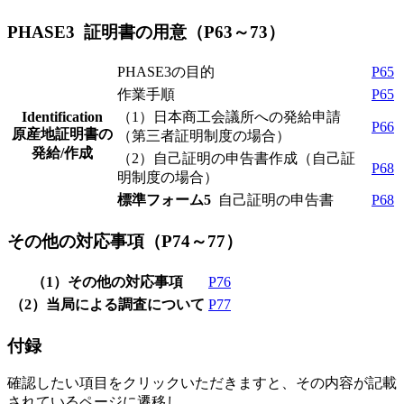
PHASE3 証明書の用意（P63～73）
PHASE3の目的
P65
作業手順
P65
Identification
（1）日本商工会議所への発給申請
P66
原産地証明書の
（第三者証明制度の場合）
発給/作成
（2）自己証明の申告書作成（自己証
P68
明制度の場合）
標準フォーム5
自己証明の申告書
P68
その他の対応事項（P74～77）
（1）その他の対応事項
P76
（2）当局による調査について
P77
付録
確認したい項目をクリックいただきますと、その内容が記載
されているページに遷移し、