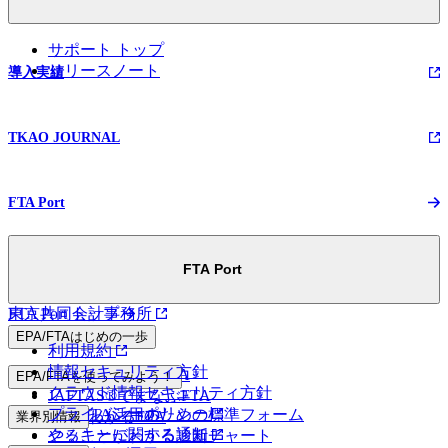
サポート トップ
リリースノート
導入実績
TKAO JOURNAL
FTA Port
FTA Port
FTA Port トップ
東京共同会計事務所
EPA/FTAはじめの一歩
利用規約
情報セキュリティ方針
マンガでわかるEPA
EPA/FTAを使ってみよう！
クラウド情報セキュリティ方針
JAFTAS®でまなぶFTA
プライバシーポリシー
EPA/FTA活用のための標準フォーム
5分でわかるEPA
業界別情報
クッキーに関する通知
やることがわかる診断チャート