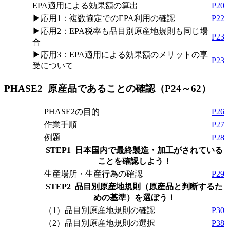
EPA適用による効果額の算出
P20
▶応用1：複数協定でのEPA利用の確認
P22
▶応用2：EPA税率も品目別原産地規則も同じ場
P23
合
▶応用3：EPA適用による効果額のメリットの享
P23
受について
PHASE2 原産品であることの確認（P24～62）
PHASE2の目的
P26
作業手順
P27
例題
P28
STEP1 日本国内で最終製造・加工がされている
ことを確認しよう！
生産場所・生産行為の確認
P29
STEP2 品目別原産地規則（原産品と判断するた
めの基準）を選ぼう！
（1）品目別原産地規則の確認
P30
（2）品目別原産地規則の選択
P38