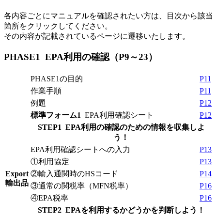
各内容ごとにマニュアルを確認されたい方は、目次から該当
箇所をクリックしてください。
その内容が記載されているページに遷移いたします。
PHASE1 EPA利用の確認（P9～23）
PHASE1の目的
P11
作業手順
P11
例題
P12
標準フォーム1
EPA利用確認シート
P12
STEP1 EPA利用の確認のための情報を収集しよ
う！
EPA利用確認シートへの入力
P13
①利用協定
P13
Export
②輸入通関時のHSコード
P14
輸出品
③通常の関税率（MFN税率）
P16
④EPA税率
P16
STEP2 EPAを利用するかどうかを判断しよう！